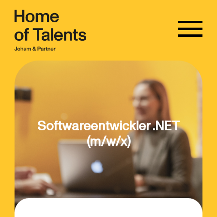
Softwareentwickler .NET
(m/w/x)