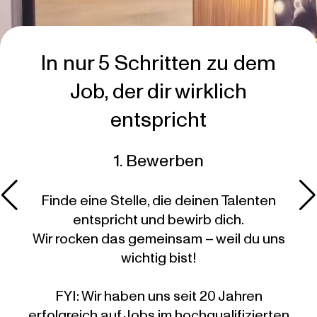
In nur 5 Schritten zu dem
Job, der dir wirklich
entspricht
1. Bewerben
Finde eine Stelle, die deinen Talenten
entspricht und bewirb dich.
*.
Wir rocken das gemeinsam – weil du uns
wichtig bist!
tend
un
FYI: Wir haben uns seit 20 Jahren
erfolgreich auf Jobs im hochqualifizierten