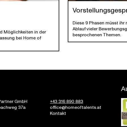
Vorstellungsgesp
Diese 9 Phasen müsst ihr m
Ablauf vieler Bewerbungs
nd Möglichkeiten in der
besprochenen Themen.
rlassung bei Home of
A
Partner GmbH
+43 316 890 883
bachweg 37a
office@homeoftalents.at
z
Kontakt