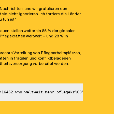
Nachrichten, und wir gratulieren den
ld nicht ignorieren. Ich fordere die Länder
tun ist.“
auen stellen weiterhin 85 % der globalen
 Pflegekräften weltweit – und 23 % in
erechte Verteilung von Pflegearbeitsplätzen,
ten in fragilen und konfliktbeladenen
dheitsversorgung vorbereitet werden.
/16452-who-weltweit-mehr-pflegekr%C3%A4fte,-aber-v