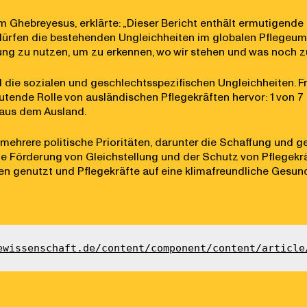
 Ghebreyesus, erklärte: „Dieser Bericht enthält ermutigende 
dürfen die bestehenden Ungleichheiten im globalen Pflegeumfe
rung zu nutzen, um zu erkennen, wo wir stehen und was noch zu 
d die sozialen und geschlechtsspezifischen Ungleichheiten. Fr
utende Rolle von ausländischen Pflegekräften hervor: 1 von 7
aus dem Ausland.
mehrere politische Prioritäten, darunter die Schaffung und g
e Förderung von Gleichstellung und der Schutz von Pflegekräf
en genutzt und Pflegekräfte auf eine klimafreundliche Gesun
ewissenschaft.de/content/component/content/article