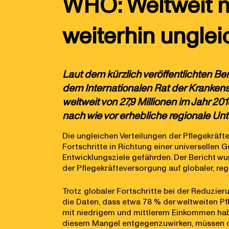
WHO: Weltweit me
weiterhin unglei
Laut dem kürzlich veröffentlichten Be
dem Internationalen Rat der Krankens
weltweit von 27,9 Millionen im Jahr 2
nach wie vor erhebliche regionale Unt
Die ungleichen Verteilungen der Pflegekräft
Fortschritte in Richtung einer universelle
Entwicklungsziele gefährden. Der Bericht wu
der Pflegekräfteversorgung auf globaler, reg
Trotz globaler Fortschritte bei der Reduzier
die Daten, dass etwa 78 % der weltweiten Pf
mit niedrigem und mittlerem Einkommen hab
diesem Mangel entgegenzuwirken, müssen die