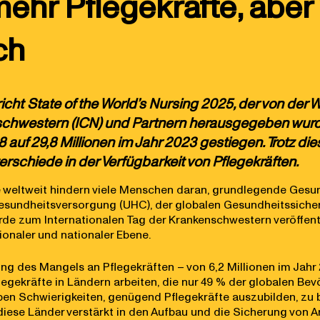
hr Pflegekräfte, aber 
ch
richt State of the World’s Nursing 2025, der von der
chwestern (ICN) und Partnern herausgegeben wurde, 
018 auf 29,8 Millionen im Jahr 2023 gestiegen. Trotz
erschiede in der Verfügbarkeit von Pflegekräften.
e weltweit hindern viele Menschen daran, grundlegende Gesun
n Gesundheitsversorgung (UHC), der globalen Gesundheitssic
rde zum Internationalen Tag der Krankenschwestern veröffent
ionaler und nationaler Ebene.
ung des Mangels an Pflegekräften – von 6,2 Millionen im Jahr
legekräfte in Ländern arbeiten, die nur 49 % der globalen Be
en Schwierigkeiten, genügend Pflegekräfte auszubilden, zu 
se Länder verstärkt in den Aufbau und die Sicherung von Arb