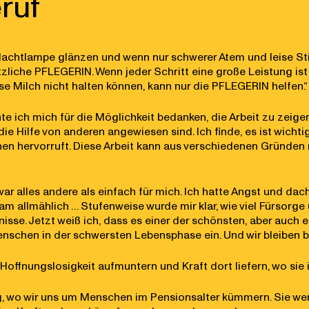
ruf
achtlampe glänzen und wenn nur schwerer Atem und leise Sti
etzliche PFLEGERIN. Wenn jeder Schritt eine große Leistung i
se Milch nicht halten können, kann nur die PFLEGERIN helfen.“
e ich mich für die Möglichkeit bedanken, die Arbeit zu zeigen
ie Hilfe von anderen angewiesen sind. Ich finde, es ist wichtig
ionen hervorruft. Diese Arbeit kann aus verschiedenen Grün
war alles andere als einfach für mich. Ich hatte Angst und dach
am allmählich … Stufenweise wurde mir klar, wie viel Fürsorge
isse. Jetzt weiß ich, dass es einer der schönsten, aber auch ei
nschen in der schwersten Lebensphase ein. Und wir bleiben b
ffnungslosigkeit aufmuntern und Kraft dort liefern, wo sie 
tung, wo wir uns um Menschen im Pensionsalter kümmern. Sie 