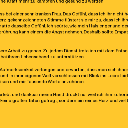
eine Kraft mehr zu kämpfen und gesund zu werden.
bei einer sehr kranken Frau. Das Gefühl, dass ich ihr nicht he
z gekennzeichneten Stimme flüstert sie mir zu, dass ich ihre
h hatte dasselbe Gefühl. Ich spürte, wie mein Hals enger und 
erührung kann einem die Angst nehmen. Deshalb sollte Empathie
nsere Arbeit zu geben. Zu jedem Dienst trete ich mit dem Ents
bei ihrem Lebensabend zu unterstützen.
 Aufmerksamkeit verlangen und erwarten, dass man sich ihnen
und in ihrer eigenen Welt verschlossen mit Blick ins Leere le
 lösen und mir Tausende Worte anzuhören.
lebt und dankbar meine Hand drückt nur weil ich ihm zuhöre, is
ine großen Taten gefragt, sondern ein reines Herz und viel Lie